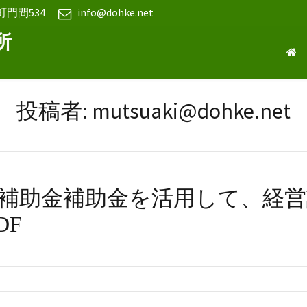
町門間534
info@dohke.net
所
投稿者:
mutsuaki@dohke.net
補助金補助金を活用して、経営
DF