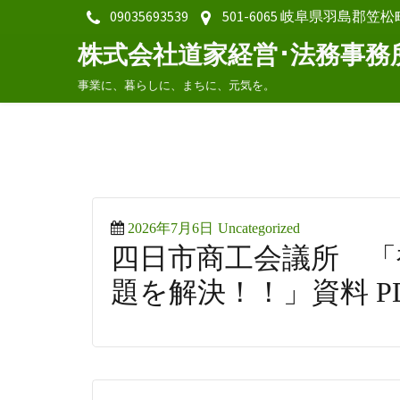
09035693539
501-6065 岐阜県羽島郡笠松
株式会社道家経営･法務事務
事業に、暮らしに、まちに、元気を。
Posted
Categories
2026年7月6日
Uncategorized
四日市商工会議所 「
on
題を解決！！」資料 P