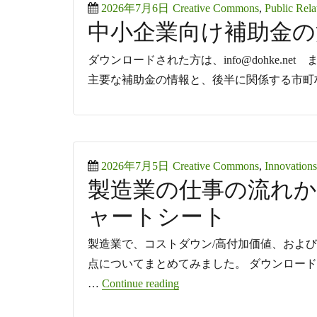
Posted
Categories
2026年7月6日
Creative Commons
,
Public Rela
中小企業向け補助金の活用
on
ダウンロードされた方は、info@dohke.
主要な補助金の情報と、後半に関係する市町
Posted
Categories
2026年7月5日
Creative Commons
,
Innovation
製造業の仕事の流れ
on
ャートシート
製造業で、コストダウン/高付加価値、およ
点についてまとめてみました。 ダウンロードされ
“製造業の仕事の流れから
…
Continue reading