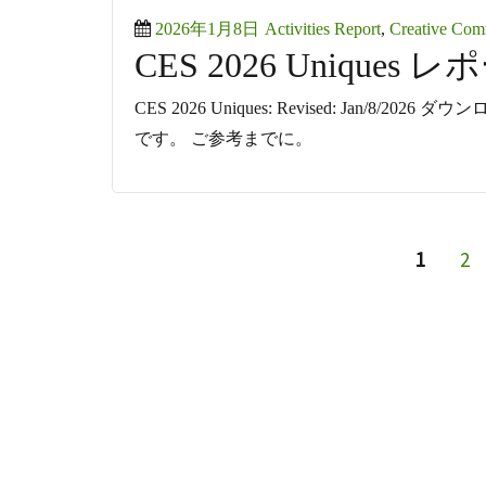
Posted
Categories
2026年1月8日
Activities Report
,
Creative Co
CES 2026 Uniques 
on
CES 2026 Uniques: Revised: Jan/8
です。 ご参考までに。
投
PAGE
PA
1
2
稿
の
ペ
ー