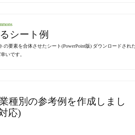
ommons
えるシート例
素を合体させたシート(PowerPoint版) ダウンロードされ
れば幸いです。
業種別の参考例を作成しまし
に対応)