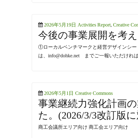
Posted
Categories
2026年5月19日
Activities Report
,
Creative C
今後の事業展開を考
on
①ローカルベンチマークと経営デザインシートの要
は、info@dohke.net までご一報いただけ
Posted
Categories
2026年5月1日
Creative Commons
事業継続力強化計画の
on
た。(2026/3/3改訂版
商工会議所エリア向け 商工会エリア向け