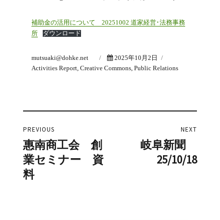
補助金の活用について 20251002 道家経営･法務事務
所
ダウンロード
Author
Posted
Categories
mutsuaki@dohke.net
2025年10月2日
on
Activities Report
,
Creative Commons
,
Public Relations
投
PREVIOUS
NEXT
稿
惠南商工会 創
岐阜新聞
Previous
Next
業セミナー 資
25/10/18
post:
post:
ナ
料
ビ
ゲ