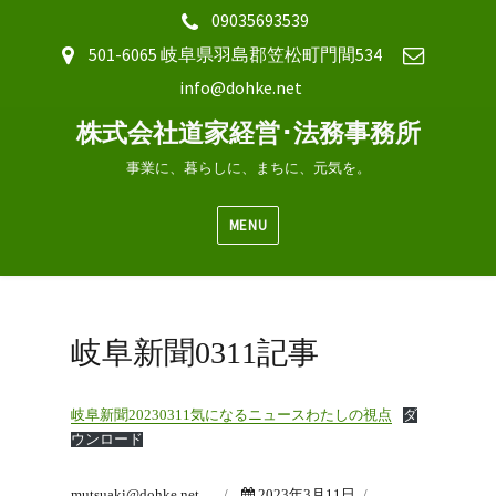
09035693539
501-6065 岐阜県羽島郡笠松町門間534
info@dohke.net
株式会社道家経営･法務事務所
事業に、暮らしに、まちに、元気を。
MENU
岐阜新聞0311記事
岐阜新聞20230311気になるニュースわたしの視点
ダ
ウンロード
Author
Posted
Categories
mutsuaki@dohke.net
2023年3月11日